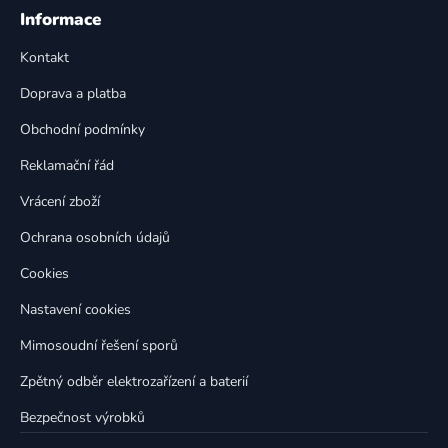
á
á
Informace
d
p
a
Kontakt
a
c
t
í
Doprava a platba
p
í
Obchodní podmínky
r
v
Reklamační řád
k
Vrácení zboží
y
v
Ochrana osobních údajů
ý
p
Cookies
i
Nastavení cookies
s
u
Mimosoudní řešení sporů
Zpětný odběr elektrozařízení a baterií
Bezpečnost výrobků