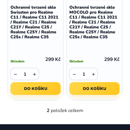
d
o
Ochranné tvrzené sklo
Ochranné tvrzené sklo
u
Swissten pro Realme
MOCOLO pro Realme
d
C11 / Realme C11 2021
C11 / Realme C11 2021
k
u
/ Realme C21 / Realme
/ Realme C21 / Realme
t
C21Y / Realme C25 /
C21Y / Realme C25 /
k
Realme C25Y / Realme
Realme C25Y / Realme
ů
t
C25s / Realme C35
C25s / Realme C35
ů
299 Kč
299 Kč
Skladem
Skladem
−
+
−
+
DO KOŠÍKU
DO KOŠÍKU
2
položek celkem
O
v
l
Z