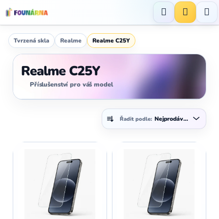
Přejít
na
Hledat
NÁKUP
obsah
KOŠÍK
Tvrzená skla
Realme
Realme C25Y
Realme C25Y
Příslušenství pro váš model
Ř
Nejprodávanější
Řadit podle:
a
z
V
e
ý
n
p
í
i
p
s
r
p
o
r