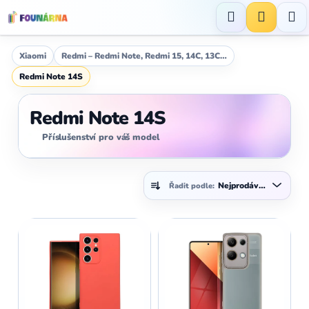
Přejít
na
Hledat
NÁKUP
obsah
KOŠÍK
Xiaomi
Redmi – Redmi Note, Redmi 15, 14C, 13C…
Redmi Note 14S
Redmi Note 14S
Příslušenství pro váš model
Ř
Nejprodávanější
Řadit podle:
a
z
V
e
ý
n
p
í
i
p
s
r
p