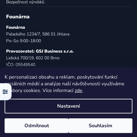
Bezpečnost výrobků
Founárna
Founárna
Palackého 1234/7, 586 01 Jihlava
Po–So 9:00–18:00
Provozovatel: GSJ Business s.r.o.
Lidická 700/19, 602 00 Brno
IČO: 05549540
DIČ: CZ05549540
K personalizaci obsahu a reklam, poskytování funkcí
E-mail:
info@founarna.cz
sociálních médií a analýze naší návštěvnosti využíváme
Telefon:
721 485 258
soubory cookies. Více informací
zde
.
Filtr
© Founárna. Všechna práva vyhrazena.
Nastavení
Vytvořil Shoptet
Odmítnout
Souhlasím
Copyright 2026
Founárna
. Všechna práva vyhrazena.
Upravit nastavení cookies