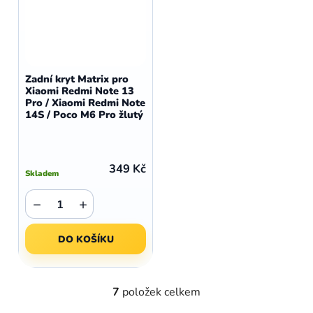
Zadní kryt Matrix pro
Xiaomi Redmi Note 13
Pro / Xiaomi Redmi Note
14S / Poco M6 Pro žlutý
349 Kč
Skladem
−
+
DO KOŠÍKU
7
položek celkem
O