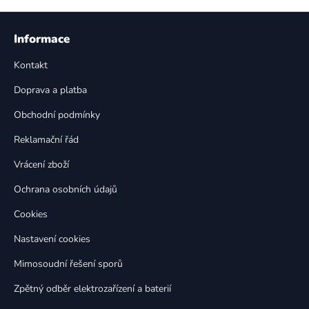
v
l
Z
á
á
Informace
d
p
a
Kontakt
a
c
t
í
Doprava a platba
p
í
Obchodní podmínky
r
v
Reklamační řád
k
Vrácení zboží
y
v
Ochrana osobních údajů
ý
p
Cookies
i
Nastavení cookies
s
u
Mimosoudní řešení sporů
Zpětný odběr elektrozařízení a baterií