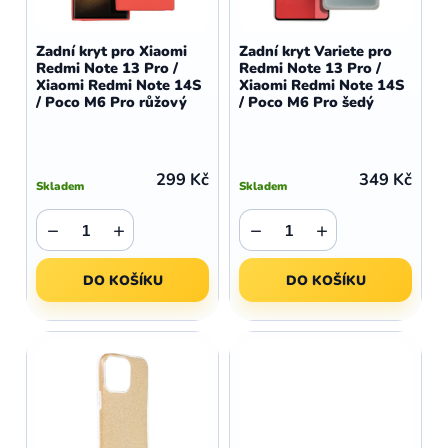
o
r
d
o
Zadní kryt pro Xiaomi
Zadní kryt Variete pro
u
Redmi Note 13 Pro /
Redmi Note 13 Pro /
d
Xiaomi Redmi Note 14S
Xiaomi Redmi Note 14S
k
u
/ Poco M6 Pro růžový
/ Poco M6 Pro šedý
t
k
ů
t
ů
299 Kč
349 Kč
Skladem
Skladem
−
+
−
+
DO KOŠÍKU
DO KOŠÍKU