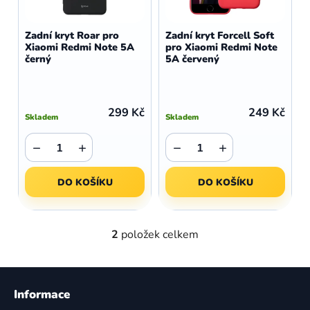
o
r
d
o
Zadní kryt Roar pro
Zadní kryt Forcell Soft
u
Xiaomi Redmi Note 5A
pro Xiaomi Redmi Note
d
černý
5A červený
k
u
t
k
ů
t
299 Kč
249 Kč
Skladem
Skladem
ů
−
+
−
+
DO KOŠÍKU
DO KOŠÍKU
2
položek celkem
O
v
l
Z
á
á
Informace
d