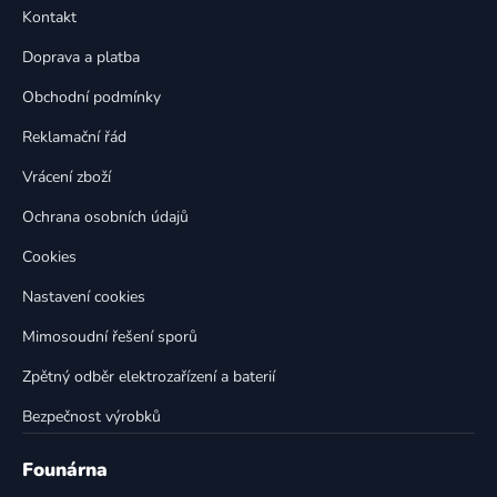
p
a
Kontakt
a
c
t
í
Doprava a platba
p
í
Obchodní podmínky
r
v
Reklamační řád
k
Vrácení zboží
y
v
Ochrana osobních údajů
ý
p
Cookies
i
Nastavení cookies
s
u
Mimosoudní řešení sporů
Zpětný odběr elektrozařízení a baterií
Bezpečnost výrobků
Founárna