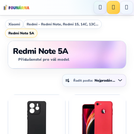
Přejít
na
Hledat
NÁKUP
obsah
KOŠÍK
Xiaomi
Redmi – Redmi Note, Redmi 15, 14C, 13C…
Redmi Note 5A
Redmi Note 5A
Příslušenství pro váš model
Ř
Nejprodávanější
Řadit podle:
a
z
V
e
ý
n
p
í
i
p
s
r
p