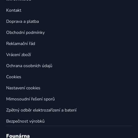
d
p
a
Kontakt
a
c
t
í
Doprava a platba
p
í
Obchodní podmínky
r
v
Reklamační řád
k
Vrácení zboží
y
v
Ochrana osobních údajů
ý
p
Cookies
i
Nastavení cookies
s
u
Mimosoudní řešení sporů
Zpětný odběr elektrozařízení a baterií
Bezpečnost výrobků
Founárna