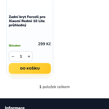
r
p
o
r
d
o
Zadní kryt Forcell pro
u
Xiaomi Redmi 10 Lite
d
průhledný
k
u
t
k
ů
t
299 Kč
Skladem
ů
−
+
DO KOŠÍKU
1
položek celkem
O
v
l
Z
á
á
Informace