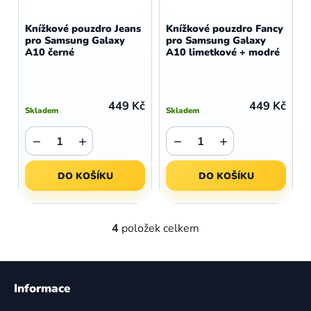
Knížkové pouzdro Jeans
Knížkové pouzdro Fancy
pro Samsung Galaxy
pro Samsung Galaxy
A10 černé
A10 limetkové + modré
449 Kč
449 Kč
Skladem
Skladem
−
+
−
+
DO KOŠÍKU
DO KOŠÍKU
4
položek celkem
O
v
l
Z
á
á
Informace
d
p