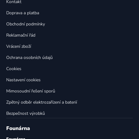
a
Kontakt
a
c
t
í
Doprava a platba
p
í
Obchodní podmínky
r
v
Reklamační řád
k
Vrácení zboží
y
v
Ochrana osobních údajů
ý
p
Cookies
i
Nastavení cookies
s
u
Mimosoudní řešení sporů
Zpětný odběr elektrozařízení a baterií
Bezpečnost výrobků
Founárna