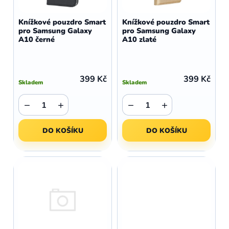
o
r
d
o
Knížkové pouzdro Smart
Knížkové pouzdro Smart
u
pro Samsung Galaxy
pro Samsung Galaxy
d
A10 černé
A10 zlaté
k
u
t
k
ů
t
399 Kč
399 Kč
Skladem
Skladem
ů
−
+
−
+
DO KOŠÍKU
DO KOŠÍKU