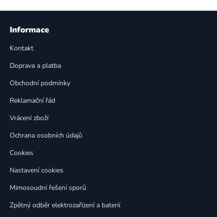
v
l
Z
á
á
Informace
d
p
a
Kontakt
a
c
t
í
Doprava a platba
p
í
Obchodní podmínky
r
v
Reklamační řád
k
Vrácení zboží
y
v
Ochrana osobních údajů
ý
p
Cookies
i
Nastavení cookies
s
u
Mimosoudní řešení sporů
Zpětný odběr elektrozařízení a baterií