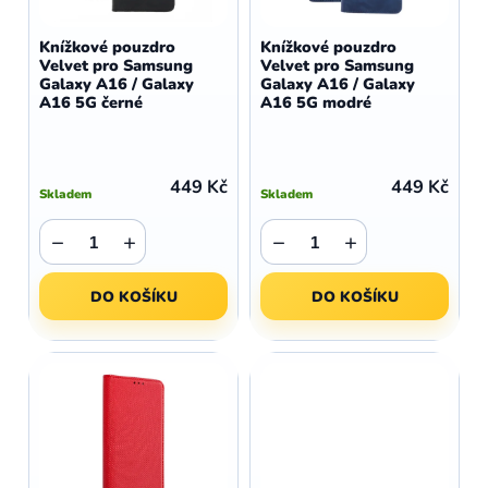
o
r
d
o
Knížkové pouzdro
Knížkové pouzdro
u
Velvet pro Samsung
Velvet pro Samsung
d
Galaxy A16 / Galaxy
Galaxy A16 / Galaxy
k
u
A16 5G černé
A16 5G modré
t
k
ů
t
ů
449 Kč
449 Kč
Skladem
Skladem
−
+
−
+
DO KOŠÍKU
DO KOŠÍKU