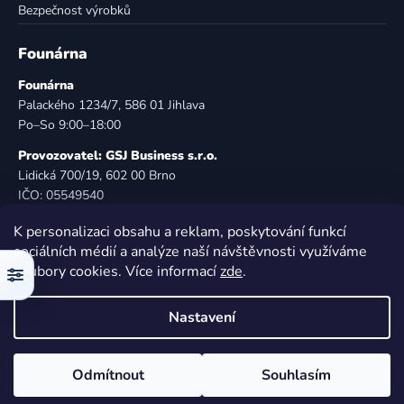
Bezpečnost výrobků
Founárna
Founárna
Palackého 1234/7, 586 01 Jihlava
Po–So 9:00–18:00
Provozovatel: GSJ Business s.r.o.
Lidická 700/19, 602 00 Brno
IČO: 05549540
DIČ: CZ05549540
K personalizaci obsahu a reklam, poskytování funkcí
E-mail:
info@founarna.cz
sociálních médií a analýze naší návštěvnosti využíváme
Telefon:
721 485 258
soubory cookies. Více informací
zde
.
Filtr
© Founárna. Všechna práva vyhrazena.
Nastavení
Vytvořil Shoptet
Odmítnout
Souhlasím
Copyright 2026
Founárna
. Všechna práva vyhrazena.
Upravit nastavení cookies