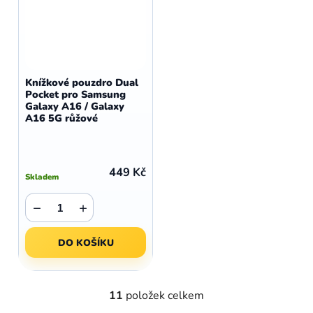
Knížkové pouzdro Dual
Pocket pro Samsung
Galaxy A16 / Galaxy
A16 5G růžové
449 Kč
Skladem
−
+
DO KOŠÍKU
11
položek celkem
O