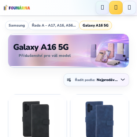
Přejít
na
Hledat
NÁKUP
obsah
KOŠÍK
Samsung
Řada A – A17, A16, A56…
Galaxy A16 5G
Galaxy A16 5G
Příslušenství pro váš model
Ř
Nejprodávanější
Řadit podle:
a
z
V
e
ý
n
p
í
i
p
s
r
p