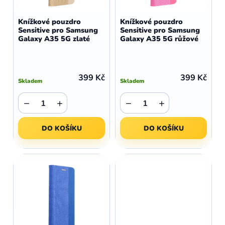
o
r
d
o
Knížkové pouzdro
Knížkové pouzdro
u
Sensitive pro Samsung
Sensitive pro Samsung
d
Galaxy A35 5G zlaté
Galaxy A35 5G růžové
k
u
t
k
ů
t
399 Kč
399 Kč
Skladem
Skladem
ů
−
+
−
+
DO KOŠÍKU
DO KOŠÍKU