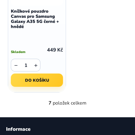
Knížkové pouzdro
Canvas pro Samsung
Galaxy A35 5G černé +
hnědé
449 Kč
Skladem
−
+
DO KOŠÍKU
7
položek celkem
O
v
l
Z
á
á
Informace
d