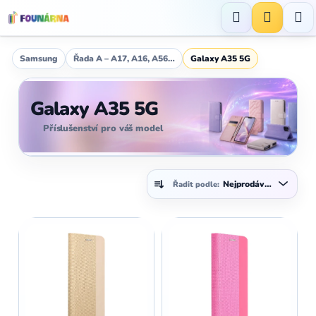
Přejít
na
Hledat
NÁKUP
obsah
KOŠÍK
Samsung
Řada A – A17, A16, A56…
Galaxy A35 5G
Galaxy A35 5G
Příslušenství pro váš model
Ř
Nejprodávanější
Řadit podle:
a
z
V
e
ý
n
p
í
i
p
s
r
p