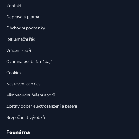
p
a
Kontakt
a
c
t
í
Doprava a platba
p
í
Obchodní podmínky
r
v
Reklamační řád
k
Vrácení zboží
y
v
Ochrana osobních údajů
ý
p
Cookies
i
Nastavení cookies
s
u
Mimosoudní řešení sporů
Zpětný odběr elektrozařízení a baterií
Bezpečnost výrobků
Founárna