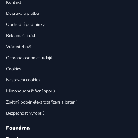
a
Kontakt
a
c
t
í
Doprava a platba
p
í
Obchodní podmínky
r
v
Reklamační řád
k
Vrácení zboží
y
v
Ochrana osobních údajů
ý
p
Cookies
i
Nastavení cookies
s
u
Mimosoudní řešení sporů
Zpětný odběr elektrozařízení a baterií
Bezpečnost výrobků
Founárna