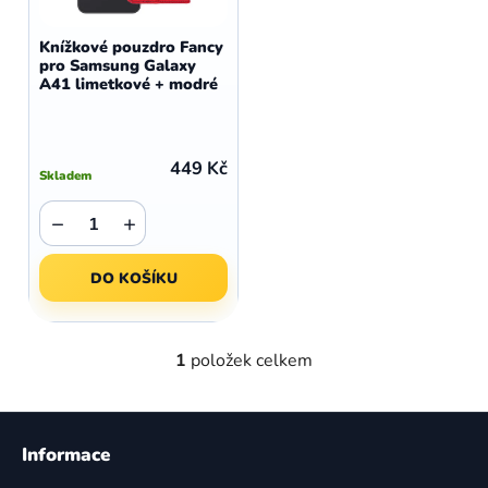
o
r
d
o
Knížkové pouzdro Fancy
u
pro Samsung Galaxy
d
A41 limetkové + modré
k
u
t
k
ů
t
449 Kč
Skladem
ů
−
+
DO KOŠÍKU
1
položek celkem
O
v
l
Z
á
á
Informace
d
p