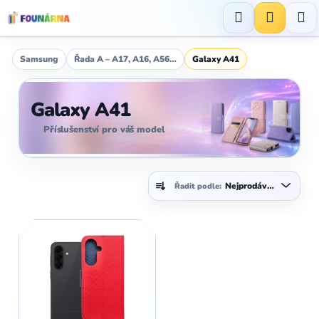
Přejít
na
Hledat
NÁKUP
obsah
KOŠÍK
Samsung
Řada A – A17, A16, A56…
Galaxy A41
Galaxy A41
Příslušenství pro váš model
Ř
Nejprodávanější
Řadit podle:
a
z
V
e
ý
n
p
í
i
p
s
r
p