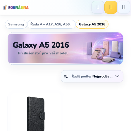
Přejít
na
Hledat
NÁKUP
obsah
KOŠÍK
Samsung
Řada A – A17, A16, A56…
Galaxy A5 2016
Galaxy A5 2016
Příslušenství pro váš model
Ř
Nejprodávanější
Řadit podle:
a
z
V
e
ý
n
p
í
i
p
s
r
p