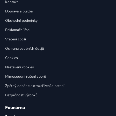
a
Kontakt
a
c
t
í
Doprava a platba
p
í
Obchodní podmínky
r
v
Reklamační řád
k
Vrácení zboží
y
v
Ochrana osobních údajů
ý
p
Cookies
i
Nastavení cookies
s
u
Mimosoudní řešení sporů
Zpětný odběr elektrozařízení a baterií
Bezpečnost výrobků
Founárna