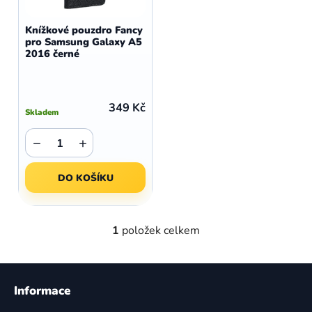
o
r
d
o
Knížkové pouzdro Fancy
u
pro Samsung Galaxy A5
d
2016 černé
k
u
t
k
ů
t
349 Kč
Skladem
ů
−
+
DO KOŠÍKU
1
položek celkem
O
v
l
Z
á
á
Informace
d
p