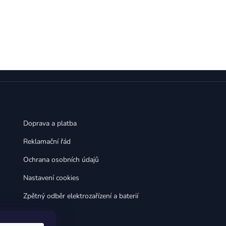
,
,
Huawei Nova 9
Huawei P9
,
,
Huawei P9 Lite
Huawei Ascend P8 Lite
,
,
Huawei Nova 8i
Huawei P8
,
,
Huawei P8 Lite
Huawei Y6p
,
,
Huawei Y6s
Huawei Y5p
,
,
Huawei Nova 3
Huawei Nova 3i
,
,
Huawei P Smart
Huawei P Smart Pro
Huawei P Smart Z
Doprava a platba
Reklamační řád
Ochrana osobních údajů
Nastavení cookies
Zpětný odběr elektrozařízení a baterií