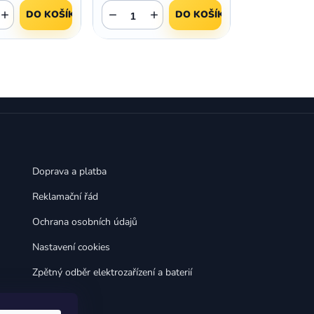
,
,
Huawei Nova 9
Huawei P9
+
−
+
DO KOŠÍKU
DO KOŠÍKU
,
,
Huawei P9 Lite
Huawei Ascend P8 Lite
,
,
Huawei Nova 8i
Huawei P8
,
,
Huawei P8 Lite
Huawei Y6p
,
,
Huawei Y6s
Huawei Y5p
,
,
Huawei Nova 3
Huawei Nova 3i
,
,
Huawei P Smart
Huawei P Smart Pro
Huawei P Smart Z
Doprava a platba
Reklamační řád
Ochrana osobních údajů
Nastavení cookies
Zpětný odběr elektrozařízení a baterií