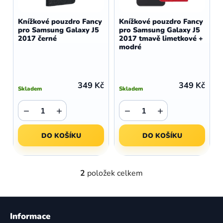
o
r
d
o
Knížkové pouzdro Fancy
Knížkové pouzdro Fancy
u
pro Samsung Galaxy J5
pro Samsung Galaxy J5
d
2017 černé
2017 tmavě limetkové +
k
u
modré
t
k
ů
t
ů
349 Kč
349 Kč
Skladem
Skladem
−
+
−
+
DO KOŠÍKU
DO KOŠÍKU
2
položek celkem
O
v
l
Z
á
á
Informace
d