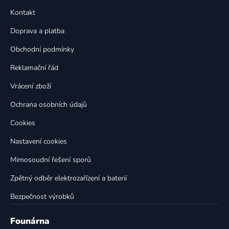
p
a
Kontakt
a
c
t
í
Doprava a platba
p
í
Obchodní podmínky
r
v
Reklamační řád
k
Vrácení zboží
y
v
Ochrana osobních údajů
ý
p
Cookies
i
Nastavení cookies
s
u
Mimosoudní řešení sporů
Zpětný odběr elektrozařízení a baterií
Bezpečnost výrobků
Founárna