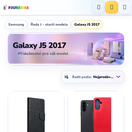
Přejít
na
Hledat
NÁKUP
obsah
KOŠÍK
Samsung
Řada J – starší modely
Galaxy J5 2017
Galaxy J5 2017
Příslušenství pro váš model
Ř
Nejprodávanější
Řadit podle:
a
z
V
e
ý
n
p
í
i
p
s
r
p