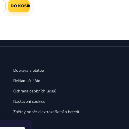
,
,
Huawei Nova 9
Huawei P9
+
DO KOŠÍKU
,
,
Huawei P9 Lite
Huawei Ascend P8 Lite
,
,
Huawei Nova 8i
Huawei P8
,
,
Huawei P8 Lite
Huawei Y6p
,
,
Huawei Y6s
Huawei Y5p
,
,
Huawei Nova 3
Huawei Nova 3i
,
,
Huawei P Smart
Huawei P Smart Pro
Huawei P Smart Z
Doprava a platba
Reklamační řád
Ochrana osobních údajů
Nastavení cookies
Zpětný odběr elektrozařízení a baterií