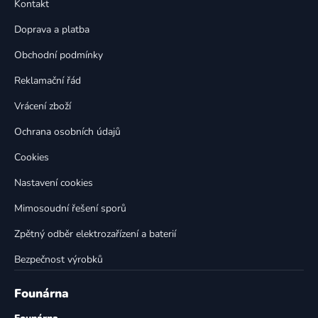
a
Kontakt
a
c
t
í
Doprava a platba
p
í
Obchodní podmínky
r
v
Reklamační řád
k
Vrácení zboží
y
v
Ochrana osobních údajů
ý
p
Cookies
i
Nastavení cookies
s
u
Mimosoudní řešení sporů
Zpětný odběr elektrozařízení a baterií
Bezpečnost výrobků
Founárna