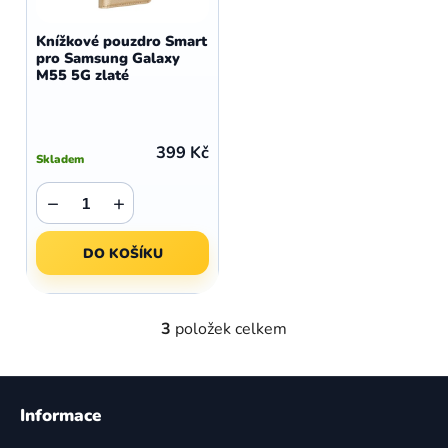
Knížkové pouzdro Smart
pro Samsung Galaxy
M55 5G zlaté
399 Kč
Skladem
−
+
DO KOŠÍKU
3
položek celkem
O
v
l
Z
á
á
Informace
d
p