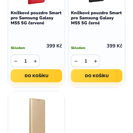
o
r
d
o
Knížkové pouzdro Smart
Knížkové pouzdro Smart
u
pro Samsung Galaxy
pro Samsung Galaxy
d
M55 5G červené
M55 5G černé
k
u
t
k
ů
t
399 Kč
399 Kč
Skladem
Skladem
ů
−
+
−
+
DO KOŠÍKU
DO KOŠÍKU