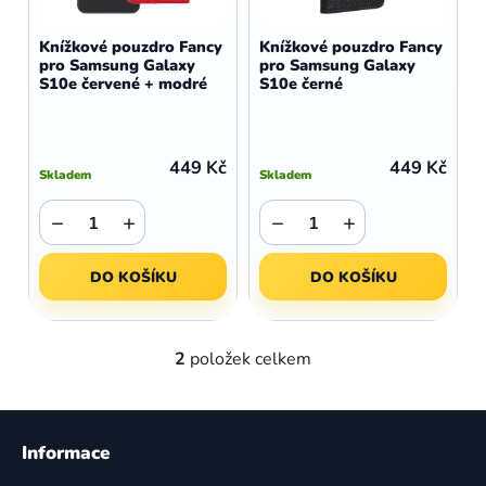
o
r
d
o
Knížkové pouzdro Fancy
Knížkové pouzdro Fancy
u
pro Samsung Galaxy
pro Samsung Galaxy
d
S10e červené + modré
S10e černé
k
u
t
k
ů
t
449 Kč
449 Kč
Skladem
Skladem
ů
−
+
−
+
DO KOŠÍKU
DO KOŠÍKU
2
položek celkem
O
v
l
Z
á
á
Informace
d
p