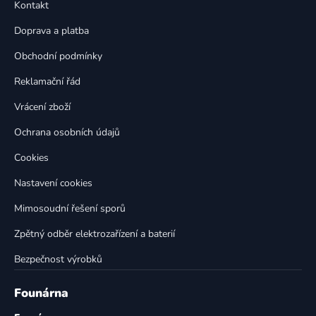
a
Kontakt
a
c
t
í
Doprava a platba
p
í
Obchodní podmínky
r
v
Reklamační řád
k
Vrácení zboží
y
v
Ochrana osobních údajů
ý
p
Cookies
i
Nastavení cookies
s
u
Mimosoudní řešení sporů
Zpětný odběr elektrozařízení a baterií
Bezpečnost výrobků
Founárna