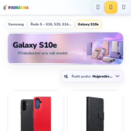
Přejít
na
Hledat
NÁKUP
obsah
KOŠÍK
Samsung
Řada S – S26, S25, S24…
Galaxy S10e
Galaxy S10e
Příslušenství pro váš model
Ř
Nejprodávanější
Řadit podle:
a
z
V
e
ý
n
p
í
i
p
s
r
p