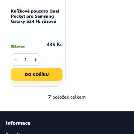
Knížkové pouzdro Dual
Pocket pro Samsung
Galaxy S24 FE růžové
449 Kč
Skladem
−
+
DO KOŠÍKU
7
položek celkem
O
v
l
Z
á
á
Informace
d
p
a