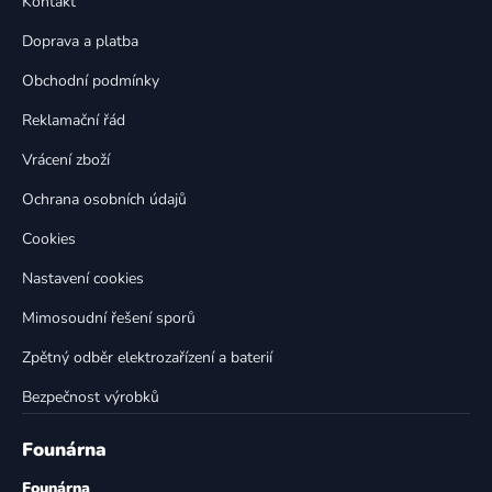
Kontakt
a
c
t
í
Doprava a platba
p
í
Obchodní podmínky
r
v
Reklamační řád
k
Vrácení zboží
y
v
Ochrana osobních údajů
ý
p
Cookies
i
Nastavení cookies
s
u
Mimosoudní řešení sporů
Zpětný odběr elektrozařízení a baterií
Bezpečnost výrobků
Founárna
Founárna