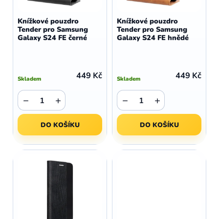
o
r
d
o
Knížkové pouzdro
Knížkové pouzdro
u
Tender pro Samsung
Tender pro Samsung
d
Galaxy S24 FE černé
Galaxy S24 FE hnědé
k
u
t
k
ů
t
449 Kč
449 Kč
Skladem
Skladem
ů
−
+
−
+
DO KOŠÍKU
DO KOŠÍKU