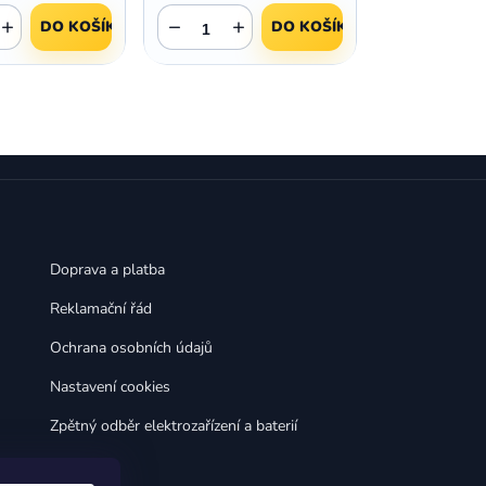
,
,
Huawei Nova 9
Huawei P9
+
−
+
DO KOŠÍKU
DO KOŠÍKU
,
,
Huawei P9 Lite
Huawei Ascend P8 Lite
,
,
Huawei Nova 8i
Huawei P8
,
,
Huawei P8 Lite
Huawei Y6p
,
,
Huawei Y6s
Huawei Y5p
,
,
Huawei Nova 3
Huawei Nova 3i
,
,
Huawei P Smart
Huawei P Smart Pro
Huawei P Smart Z
Doprava a platba
Reklamační řád
Ochrana osobních údajů
Nastavení cookies
Zpětný odběr elektrozařízení a baterií