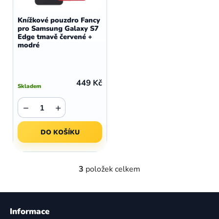
Knížkové pouzdro Fancy
pro Samsung Galaxy S7
Edge tmavě červené +
modré
449 Kč
Skladem
−
+
DO KOŠÍKU
3
položek celkem
O
v
l
Z
á
á
Informace
d