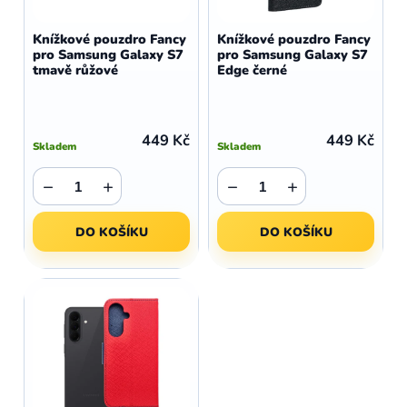
o
r
d
o
Knížkové pouzdro Fancy
Knížkové pouzdro Fancy
u
pro Samsung Galaxy S7
pro Samsung Galaxy S7
d
tmavě růžové
Edge černé
k
u
t
k
ů
t
449 Kč
449 Kč
Skladem
Skladem
ů
−
+
−
+
DO KOŠÍKU
DO KOŠÍKU