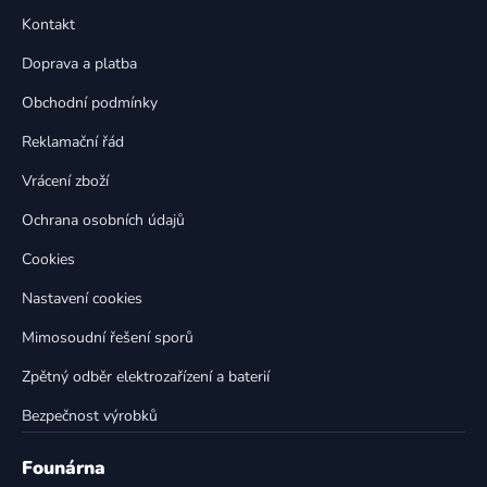
p
a
Kontakt
a
c
t
í
Doprava a platba
p
í
Obchodní podmínky
r
v
Reklamační řád
k
Vrácení zboží
y
v
Ochrana osobních údajů
ý
p
Cookies
i
Nastavení cookies
s
u
Mimosoudní řešení sporů
Zpětný odběr elektrozařízení a baterií
Bezpečnost výrobků
Founárna