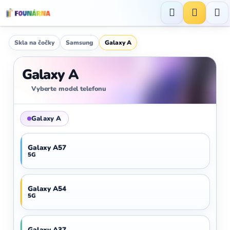
Přejít
na
Hledat
NÁKUP
obsah
KOŠÍK
Skla na čočky
Samsung
Galaxy A
Galaxy A
Vyberte model telefonu
Galaxy A
Galaxy A57
5G
Galaxy A54
5G
Galaxy A37