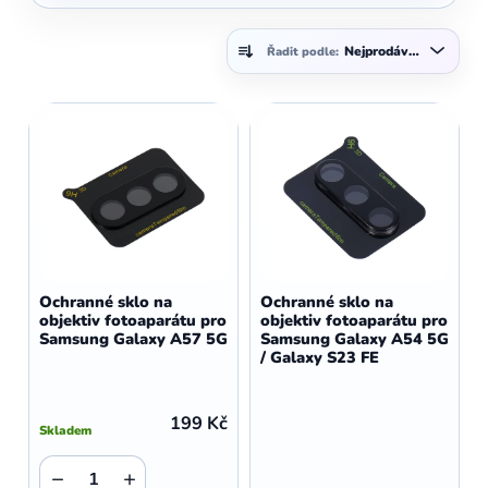
Ř
Nejprodávanější
Řadit podle:
a
z
V
e
ý
n
p
í
i
p
s
r
p
o
r
d
o
Ochranné sklo na
Ochranné sklo na
u
objektiv fotoaparátu pro
objektiv fotoaparátu pro
d
Samsung Galaxy A57 5G
Samsung Galaxy A54 5G
k
u
/ Galaxy S23 FE
t
k
ů
t
199 Kč
Skladem
ů
−
+