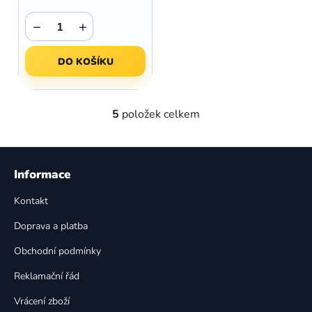
−
+
DO KOŠÍKU
5
položek celkem
O
v
l
Z
á
á
Informace
d
p
a
Kontakt
a
c
t
í
Doprava a platba
p
í
Obchodní podmínky
r
v
Reklamační řád
k
Vrácení zboží
y