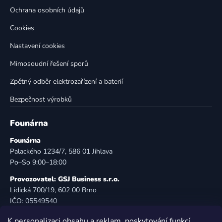
v
Ochrana osobních údajů
ý
p
Cookies
i
Nastavení cookies
s
u
Mimosoudní řešení sporů
Zpětný odběr elektrozařízení a baterií
Bezpečnost výrobků
Founárna
Founárna
Palackého 1234/7, 586 01 Jihlava
Po–So 9:00–18:00
Provozovatel: GSJ Business s.r.o.
Lidická 700/19, 602 00 Brno
IČO: 05549540
DIČ: CZ05549540
K personalizaci obsahu a reklam, poskytování funkcí