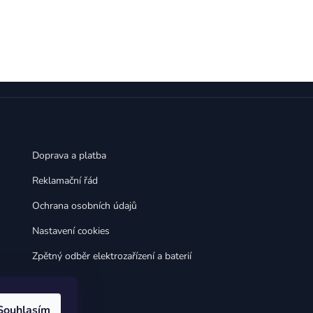
,
,
Huawei Nova 9
Huawei P9
,
,
Huawei P9 Lite
Huawei Ascend P8 Lite
,
,
Huawei Nova 8i
Huawei P8
,
,
Huawei P8 Lite
Huawei Y6p
,
,
Huawei Y6s
Huawei Y5p
,
,
Huawei Nova 3
Huawei Nova 3i
,
,
Huawei P Smart
Huawei P Smart Pro
Huawei P Smart Z
Doprava a platba
Reklamační řád
Ochrana osobních údajů
Nastavení cookies
Zpětný odběr elektrozařízení a baterií
Souhlasím