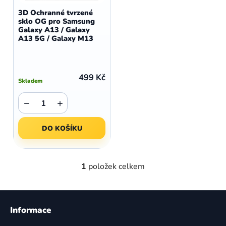
d
o
3D Ochranné tvrzené
u
sklo OG pro Samsung
d
Galaxy A13 / Galaxy
k
u
A13 5G / Galaxy M13
t
k
ů
t
ů
499 Kč
Skladem
−
+
DO KOŠÍKU
1
položek celkem
O
v
l
Z
á
á
Informace
d
p