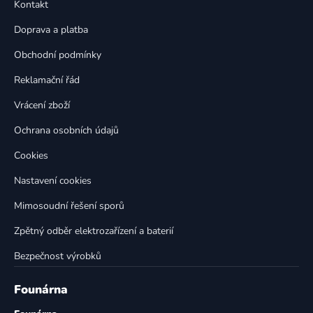
a
Kontakt
a
c
t
í
Doprava a platba
p
í
Obchodní podmínky
r
v
Reklamační řád
k
Vrácení zboží
y
v
Ochrana osobních údajů
ý
p
Cookies
i
Nastavení cookies
s
u
Mimosoudní řešení sporů
Zpětný odběr elektrozařízení a baterií
Bezpečnost výrobků
Founárna