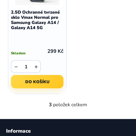
2.5D Ochranné tvrzené
sklo Vmax Normal pro
Samsung Galaxy A14 /
Galaxy A14 5G
299 Kč
Skladem
−
+
DO KOŠÍKU
3
položek celkem
O
v
l
Z
á
á
Informace
d