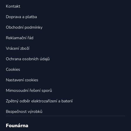
p
a
Kontakt
a
c
t
í
Doprava a platba
p
í
Obchodní podmínky
r
v
Reklamační řád
k
Vrácení zboží
y
v
Ochrana osobních údajů
ý
p
Cookies
i
Nastavení cookies
s
u
Mimosoudní řešení sporů
Zpětný odběr elektrozařízení a baterií
Bezpečnost výrobků
Founárna