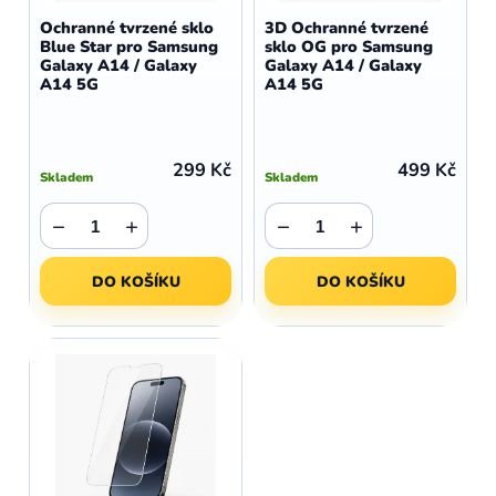
d
o
Ochranné tvrzené sklo
3D Ochranné tvrzené
u
Blue Star pro Samsung
sklo OG pro Samsung
d
Galaxy A14 / Galaxy
Galaxy A14 / Galaxy
k
u
A14 5G
A14 5G
t
k
ů
t
ů
299 Kč
499 Kč
Skladem
Skladem
−
+
−
+
DO KOŠÍKU
DO KOŠÍKU