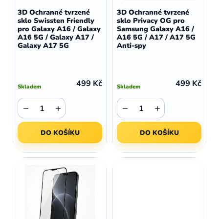
d
o
3D Ochranné tvrzené
3D Ochranné tvrzené
u
sklo Swissten Friendly
sklo Privacy OG pro
d
pro Galaxy A16 / Galaxy
Samsung Galaxy A16 /
k
u
A16 5G / Galaxy A17 /
A16 5G / A17 / A17 5G
t
Galaxy A17 5G
Anti-spy
k
ů
t
ů
499 Kč
499 Kč
Skladem
Skladem
−
+
−
+
DO KOŠÍKU
DO KOŠÍKU