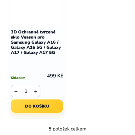
3D Ochranné tvrzené
sklo Veason pro
Samsung Galaxy A16 /
Galaxy A16 5G / Galaxy
A17 / Galaxy A17 5G
499 Kč
Skladem
−
+
DO KOŠÍKU
5
položek celkem
O