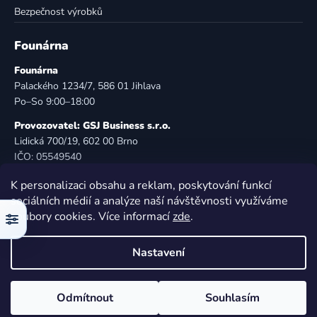
Bezpečnost výrobků
Founárna
Founárna
Palackého 1234/7, 586 01 Jihlava
Po–So 9:00–18:00
Provozovatel: GSJ Business s.r.o.
Lidická 700/19, 602 00 Brno
IČO: 05549540
DIČ: CZ05549540
K personalizaci obsahu a reklam, poskytování funkcí
E-mail:
info@founarna.cz
sociálních médií a analýze naší návštěvnosti využíváme
Telefon:
721 485 258
soubory cookies. Více informací
zde
.
Filtr
© Founárna. Všechna práva vyhrazena.
Nastavení
Vytvořil Shoptet
Odmítnout
Souhlasím
Copyright 2026
Founárna
. Všechna práva vyhrazena.