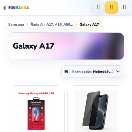
Přejít
na
Hledat
NÁKUP
obsah
KOŠÍK
Samsung
Řada A – A17, A16, A56…
Galaxy A17
Galaxy A17
Ř
Nejprodávanější
Řadit podle:
a
z
V
e
ý
n
p
í
i
p
s
r
p
o
r