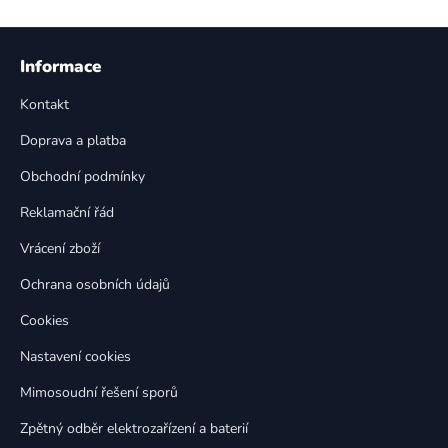
v
l
Z
á
á
Informace
d
p
a
Kontakt
a
c
t
í
Doprava a platba
p
í
Obchodní podmínky
r
v
Reklamační řád
k
Vrácení zboží
y
v
Ochrana osobních údajů
ý
p
Cookies
i
Nastavení cookies
s
u
Mimosoudní řešení sporů
Zpětný odběr elektrozařízení a baterií