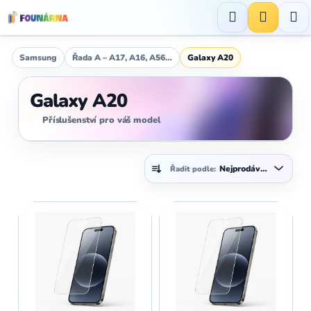
Přejít
na
Hledat
NÁKUP
obsah
KOŠÍK
Samsung
Řada A – A17, A16, A56…
Galaxy A20
Galaxy A20
Příslušenství pro váš model
Ř
Nejprodávanější
Řadit podle:
a
z
V
e
ý
n
p
í
i
p
s
r
p
o
r