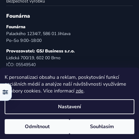
Bezpečnost výrobků
Founárna
Founárna
Palackého 1234/7, 586 01 Jihlava
Po–So 9:00–18:00
Provozovatel: GSJ Business s.r.o.
Lidická 700/19, 602 00 Brno
IČO: 05549540
DIČ: CZ05549540
K personalizaci obsahu a reklam, poskytování funkcí
E-mail:
info@founarna.cz
sociálních médií a analýze naší návštěvnosti využíváme
Telefon:
721 485 258
soubory cookies. Více informací
zde
.
Filtr
© Founárna. Všechna práva vyhrazena.
Nastavení
Vytvořil Shoptet
Odmítnout
Souhlasím
Copyright 2026
Founárna
. Všechna práva vyhrazena.
Upravit nastavení cookies