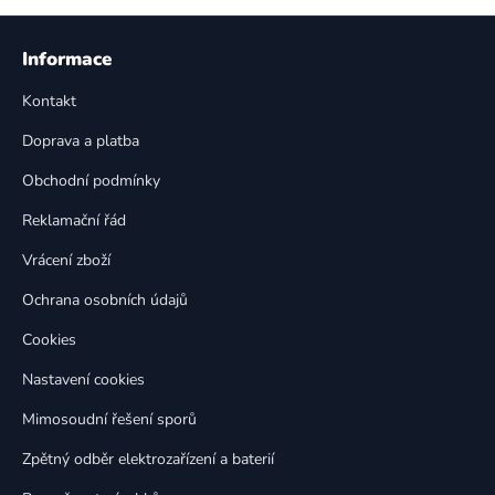
l
Z
á
á
Informace
d
p
a
Kontakt
a
c
t
í
Doprava a platba
p
í
Obchodní podmínky
r
v
Reklamační řád
k
Vrácení zboží
y
v
Ochrana osobních údajů
ý
p
Cookies
i
Nastavení cookies
s
u
Mimosoudní řešení sporů
Zpětný odběr elektrozařízení a baterií