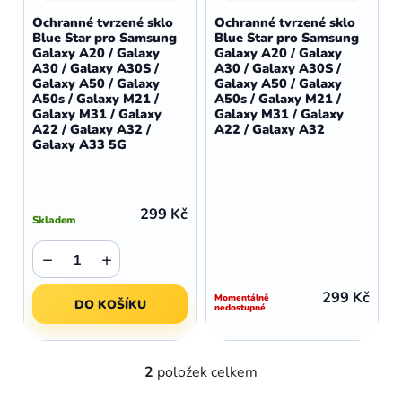
d
o
Ochranné tvrzené sklo
Ochranné tvrzené sklo
u
Blue Star pro Samsung
Blue Star pro Samsung
d
Galaxy A20 / Galaxy
Galaxy A20 / Galaxy
k
u
A30 / Galaxy A30S /
A30 / Galaxy A30S /
t
Galaxy A50 / Galaxy
Galaxy A50 / Galaxy
k
A50s / Galaxy M21 /
A50s / Galaxy M21 /
ů
t
Galaxy M31 / Galaxy
Galaxy M31 / Galaxy
A22 / Galaxy A32 /
A22 / Galaxy A32
ů
Galaxy A33 5G
299 Kč
Skladem
−
+
299 Kč
Momentálně
DO KOŠÍKU
nedostupné
2
položek celkem
O
v