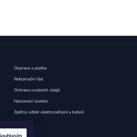
,
,
Huawei Nova 9
Huawei P9
,
,
Huawei P9 Lite
Huawei Ascend P8 Lite
,
,
Huawei Nova 8i
Huawei P8
,
,
Huawei P8 Lite
Huawei Y6p
,
,
Huawei Y6s
Huawei Y5p
,
,
Huawei Nova 3
Huawei Nova 3i
,
,
Huawei P Smart
Huawei P Smart Pro
Huawei P Smart Z
Doprava a platba
Reklamační řád
Ochrana osobních údajů
Nastavení cookies
Zpětný odběr elektrozařízení a baterií
Souhlasím