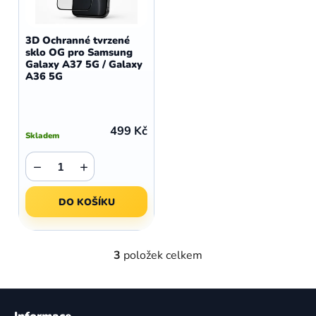
3D Ochranné tvrzené
sklo OG pro Samsung
Galaxy A37 5G / Galaxy
A36 5G
499 Kč
Skladem
−
+
DO KOŠÍKU
3
položek celkem
O
v
l
Z
á
á