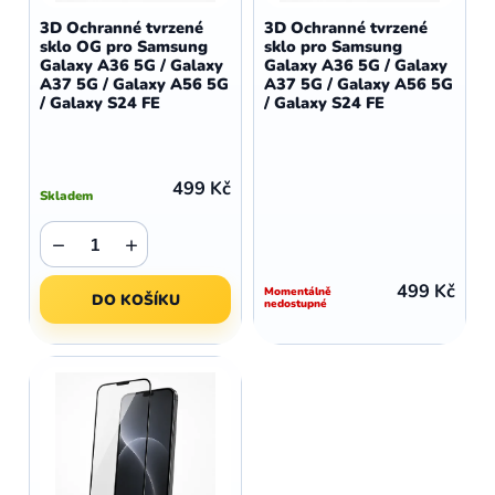
d
o
3D Ochranné tvrzené
3D Ochranné tvrzené
u
sklo OG pro Samsung
sklo pro Samsung
d
Galaxy A36 5G / Galaxy
Galaxy A36 5G / Galaxy
k
u
A37 5G / Galaxy A56 5G
A37 5G / Galaxy A56 5G
t
/ Galaxy S24 FE
/ Galaxy S24 FE
k
ů
t
ů
499 Kč
Skladem
−
+
499 Kč
Momentálně
DO KOŠÍKU
nedostupné