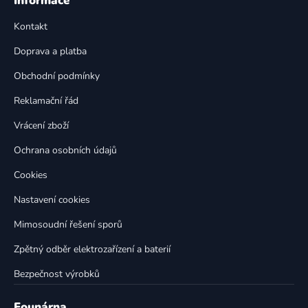
Informace
d
p
a
Kontakt
a
c
t
í
Doprava a platba
p
í
Obchodní podmínky
r
v
Reklamační řád
k
Vrácení zboží
y
v
Ochrana osobních údajů
ý
p
Cookies
i
Nastavení cookies
s
u
Mimosoudní řešení sporů
Zpětný odběr elektrozařízení a baterií
Bezpečnost výrobků
Founárna