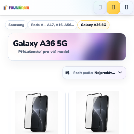
Přejít
na
Hledat
NÁKUP
obsah
KOŠÍK
Samsung
Řada A – A17, A16, A56…
Galaxy A36 5G
Galaxy A36 5G
Příslušenství pro váš model
Ř
Nejprodávanější
Řadit podle:
a
z
V
e
ý
n
p
í
i
p
s
r
p
o
r