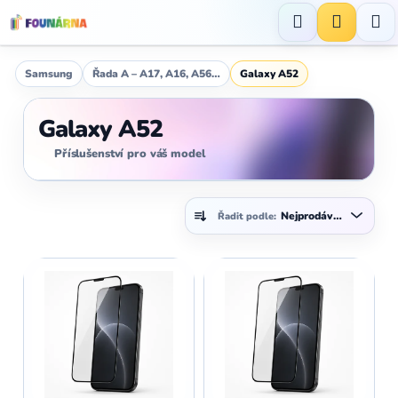
Přejít
na
Hledat
NÁKUP
obsah
KOŠÍK
Samsung
Řada A – A17, A16, A56…
Galaxy A52
Galaxy A52
Příslušenství pro váš model
Ř
Nejprodávanější
Řadit podle:
a
z
V
e
ý
n
p
í
i
p
s
r
p
o
r