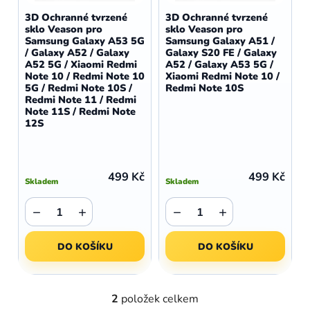
d
o
3D Ochranné tvrzené
3D Ochranné tvrzené
u
sklo Veason pro
sklo Veason pro
d
Samsung Galaxy A53 5G
Samsung Galaxy A51 /
k
u
/ Galaxy A52 / Galaxy
Galaxy S20 FE / Galaxy
t
A52 5G / Xiaomi Redmi
A52 / Galaxy A53 5G /
k
Note 10 / Redmi Note 10
Xiaomi Redmi Note 10 /
ů
t
5G / Redmi Note 10S /
Redmi Note 10S
Redmi Note 11 / Redmi
ů
Note 11S / Redmi Note
12S
499 Kč
499 Kč
Skladem
Skladem
−
+
−
+
DO KOŠÍKU
DO KOŠÍKU
2
položek celkem
O