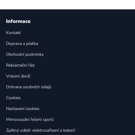
v
l
Z
á
á
Informace
d
p
a
Kontakt
a
c
t
í
Doprava a platba
p
í
Obchodní podmínky
r
v
Reklamační řád
k
Vrácení zboží
y
v
Ochrana osobních údajů
ý
p
Cookies
i
Nastavení cookies
s
u
Mimosoudní řešení sporů
Zpětný odběr elektrozařízení a baterií