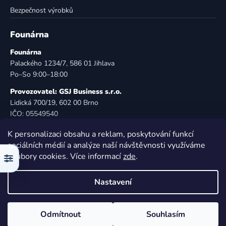
Bezpečnost výrobků
Founárna
Founárna
Palackého 1234/7, 586 01 Jihlava
Po–So 9:00–18:00
Provozovatel: GSJ Business s.r.o.
Lidická 700/19, 602 00 Brno
IČO: 05549540
DIČ: CZ05549540
K personalizaci obsahu a reklam, poskytování funkcí
E-mail:
info@founarna.cz
sociálních médií a analýze naší návštěvnosti využíváme
Telefon:
721 485 258
soubory cookies. Více informací
zde
.
Filtr
© Founárna. Všechna práva vyhrazena.
Nastavení
Vytvořil Shoptet
Odmítnout
Souhlasím
Copyright 2026
Founárna
. Všechna práva vyhrazena.