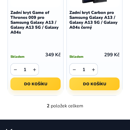
o
r
d
o
Zadní kryt Game of
Zadní kryt Carbon pro
u
Thrones 009 pro
Samsung Galaxy A13 /
d
Samsung Galaxy A13 /
Galaxy A13 5G / Galaxy
k
u
Galaxy A13 5G / Galaxy
A04s černý
t
A04s
k
ů
t
ů
349 Kč
299 Kč
Skladem
Skladem
−
+
−
+
DO KOŠÍKU
DO KOŠÍKU
2
položek celkem
O
v
l
Z
á