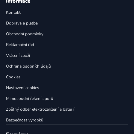
á
Informace
d
p
a
Kontakt
a
c
t
í
Doprava a platba
p
í
Obchodní podmínky
r
v
Reklamační řád
k
Vrácení zboží
y
v
Ochrana osobních údajů
ý
p
Cookies
i
Nastavení cookies
s
u
Mimosoudní řešení sporů
Zpětný odběr elektrozařízení a baterií
Bezpečnost výrobků