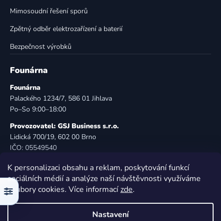
u
Mimosoudní řešení sporů
Zpětný odběr elektrozařízení a baterií
Bezpečnost výrobků
Founárna
Founárna
Palackého 1234/7, 586 01 Jihlava
Po–So 9:00–18:00
Provozovatel: GSJ Business s.r.o.
Lidická 700/19, 602 00 Brno
IČO: 05549540
DIČ: CZ05549540
K personalizaci obsahu a reklam, poskytování funkcí
E-mail:
info@founarna.cz
sociálních médií a analýze naší návštěvnosti využíváme
Telefon:
721 485 258
soubory cookies. Více informací
zde
.
Filtr
© Founárna. Všechna práva vyhrazena.
Nastavení