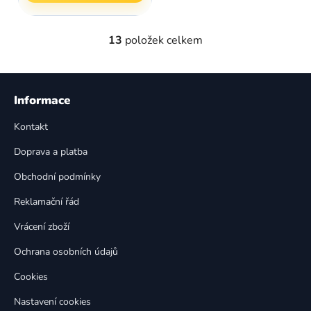
13
položek celkem
O
v
l
Z
á
á
Informace
d
p
a
Kontakt
a
c
t
í
Doprava a platba
p
í
Obchodní podmínky
r
v
Reklamační řád
k
Vrácení zboží
y
v
Ochrana osobních údajů
ý
p
Cookies
i
Nastavení cookies
s