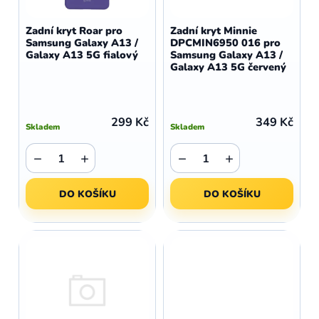
o
r
d
o
Zadní kryt Roar pro
Zadní kryt Minnie
u
Samsung Galaxy A13 /
DPCMIN6950 016 pro
d
Galaxy A13 5G fialový
Samsung Galaxy A13 /
k
u
Galaxy A13 5G červený
t
k
ů
t
ů
299 Kč
349 Kč
Skladem
Skladem
−
+
−
+
DO KOŠÍKU
DO KOŠÍKU