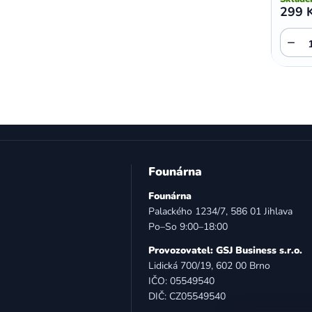
299 
,
,
Motorola E5 Plus
Motorola G05
Motorola G04
−
Z
á
Founárna
p
Founárna
a
Palackého 1234/7, 586 01 Jihlava
t
Po–So 9:00–18:00
í
Provozovatel: GSJ Business s.r.o.
Lidická 700/19, 602 00 Brno
IČO: 05549540
DIČ: CZ05549540