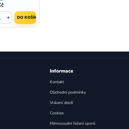
Kč
+
DO KOŠÍKU
O
v
l
á
d
a
Informace
c
í
Kontakt
p
Obchodní podmínky
r
v
Vrácení zboží
k
y
Cookies
v
Mimosoudní řešení sporů
ý