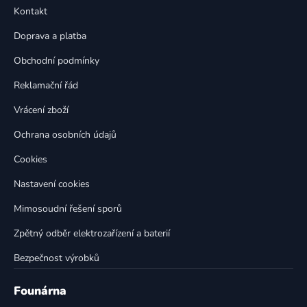
p
a
Kontakt
a
c
t
í
Doprava a platba
p
í
Obchodní podmínky
r
v
Reklamační řád
k
Vrácení zboží
y
v
Ochrana osobních údajů
ý
p
Cookies
i
Nastavení cookies
s
u
Mimosoudní řešení sporů
Zpětný odběr elektrozařízení a baterií
Bezpečnost výrobků
Founárna