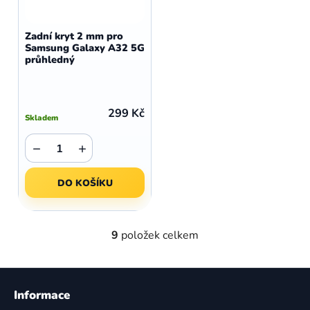
Zadní kryt 2 mm pro
Samsung Galaxy A32 5G
průhledný
299 Kč
Skladem
−
+
DO KOŠÍKU
9
položek celkem
O
v
l
Z
á
á
Informace
d