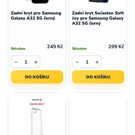
o
r
d
o
Zadní kryt pro Samsung
Zadní kryt Swissten Soft
u
Galaxy A32 5G černý
Joy pro Samsung Galaxy
d
A32 5G černý
k
u
t
k
ů
t
249 Kč
299 Kč
Skladem
Skladem
ů
−
+
−
+
DO KOŠÍKU
DO KOŠÍKU