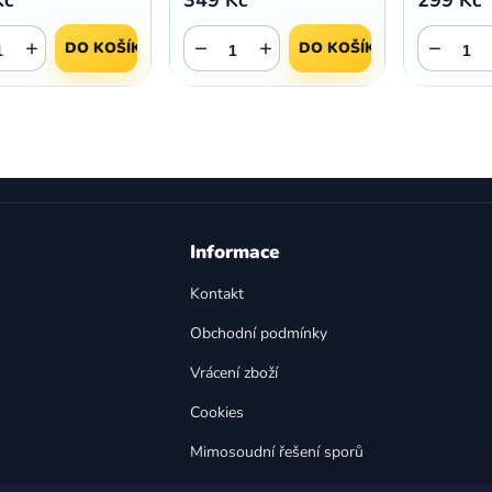
+
−
+
−
DO KOŠÍKU
DO KOŠÍKU
O
v
l
á
d
a
Informace
c
í
Kontakt
p
Obchodní podmínky
r
v
Vrácení zboží
k
y
Cookies
v
Mimosoudní řešení sporů
ý
p
Bezpečnost výrobků