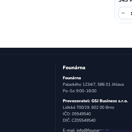
,
,
Motorola E5 Plus
Motorola G05
−
Motorola G04
Z
á
Founárna
p
Founárna
a
Palackého 1234/7, 586 01 Jihlava
t
Po–So 9:00–18:00
í
Provozovatel: GSJ Business s.r.o.
Lidická 700/19, 602 00 Brno
IČO: 05549540
DIČ: CZ05549540
E-mail:
info@founarna.cz