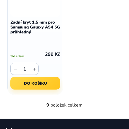
Zadní kryt 1,5 mm pro
Samsung Galaxy A54 5G
průhledný
299 Kč
Skladem
−
+
DO KOŠÍKU
9
položek celkem
O
v
l
Z
á