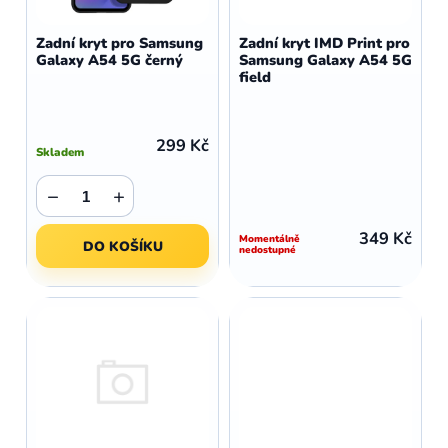
o
r
d
o
Zadní kryt pro Samsung
Zadní kryt IMD Print pro
u
Galaxy A54 5G černý
Samsung Galaxy A54 5G
d
field
k
u
t
k
ů
t
299 Kč
Skladem
ů
−
+
349 Kč
Momentálně
DO KOŠÍKU
nedostupné