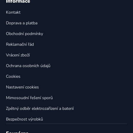
á
Informace
d
p
a
Kontakt
a
c
t
í
Doprava a platba
p
í
Obchodní podmínky
r
v
Reklamační řád
k
Vrácení zboží
y
v
Ochrana osobních údajů
ý
p
Cookies
i
Nastavení cookies
s
u
Mimosoudní řešení sporů
Zpětný odběr elektrozařízení a baterií
Bezpečnost výrobků