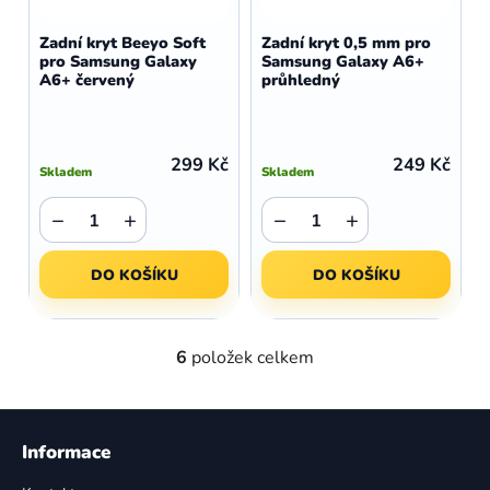
Zadní kryt Beeyo Soft
Zadní kryt 0,5 mm pro
pro Samsung Galaxy
Samsung Galaxy A6+
A6+ červený
průhledný
299 Kč
249 Kč
Skladem
Skladem
−
+
−
+
DO KOŠÍKU
DO KOŠÍKU
6
položek celkem
O
v
l
Z
á
á
Informace
d
p
a