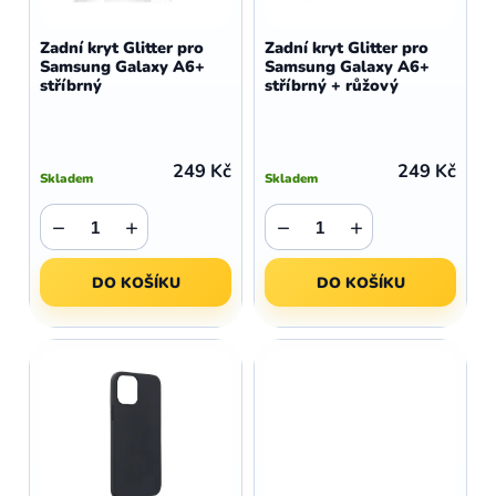
o
r
d
o
Zadní kryt Glitter pro
Zadní kryt Glitter pro
u
Samsung Galaxy A6+
Samsung Galaxy A6+
d
stříbrný
stříbrný + růžový
k
u
t
k
ů
t
249 Kč
249 Kč
Skladem
Skladem
ů
−
+
−
+
DO KOŠÍKU
DO KOŠÍKU