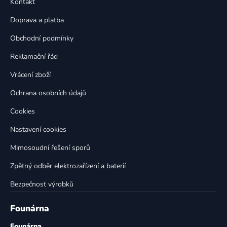
Kontakt
a
c
t
í
Doprava a platba
p
í
Obchodní podmínky
r
v
Reklamační řád
k
Vrácení zboží
y
v
Ochrana osobních údajů
ý
p
Cookies
i
Nastavení cookies
s
u
Mimosoudní řešení sporů
Zpětný odběr elektrozařízení a baterií
Bezpečnost výrobků
Founárna
Founárna