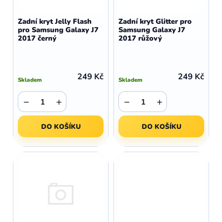
o
r
d
o
Zadní kryt Jelly Flash
Zadní kryt Glitter pro
u
pro Samsung Galaxy J7
Samsung Galaxy J7
d
2017 černý
2017 růžový
k
u
t
k
ů
t
249 Kč
249 Kč
Skladem
Skladem
ů
−
+
−
+
DO KOŠÍKU
DO KOŠÍKU