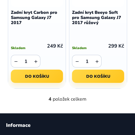
Zadní kryt Carbon pro
Zadní kryt Beeyo Soft
Samsung Galaxy J7
pro Samsung Galaxy J7
2017
2017 růžový
249 Kč
299 Kč
Skladem
Skladem
−
+
−
+
DO KOŠÍKU
DO KOŠÍKU
4
položek celkem
O
v
l
Z
á
á
Informace
d
p