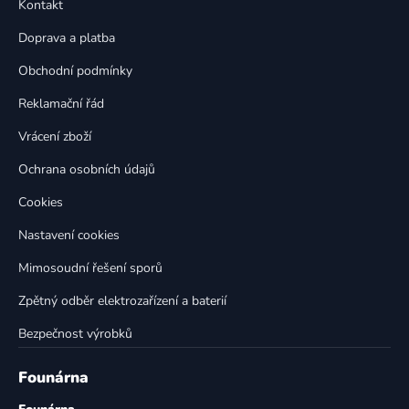
a
Kontakt
a
c
t
í
Doprava a platba
p
í
Obchodní podmínky
r
v
Reklamační řád
k
Vrácení zboží
y
v
Ochrana osobních údajů
ý
p
Cookies
i
Nastavení cookies
s
u
Mimosoudní řešení sporů
Zpětný odběr elektrozařízení a baterií
Bezpečnost výrobků
Founárna