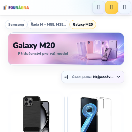
Přejít
na
Hledat
NÁKUP
obsah
KOŠÍK
Samsung
Řada M – M55, M35…
Galaxy M20
Galaxy M20
Příslušenství pro váš model
Ř
Nejprodávanější
Řadit podle:
a
z
V
e
ý
n
p
í
i
p
s
r
p