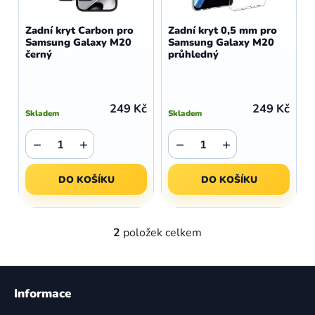
o
r
d
o
Zadní kryt Carbon pro
Zadní kryt 0,5 mm pro
u
Samsung Galaxy M20
Samsung Galaxy M20
d
černý
průhledný
k
u
t
k
ů
t
249 Kč
249 Kč
Skladem
Skladem
ů
−
+
−
+
DO KOŠÍKU
DO KOŠÍKU
2
položek celkem
O
v
l
Z
á
á
Informace
d
p