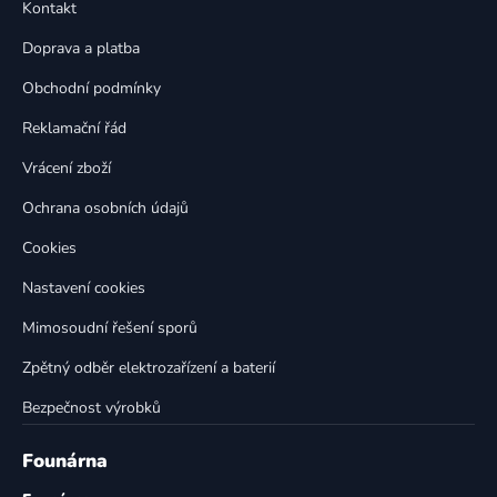
a
Kontakt
a
c
t
í
Doprava a platba
p
í
Obchodní podmínky
r
v
Reklamační řád
k
Vrácení zboží
y
v
Ochrana osobních údajů
ý
p
Cookies
i
Nastavení cookies
s
u
Mimosoudní řešení sporů
Zpětný odběr elektrozařízení a baterií
Bezpečnost výrobků
Founárna