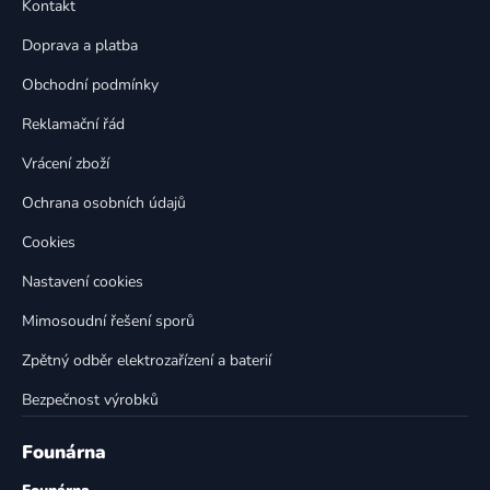
a
Kontakt
a
c
t
í
Doprava a platba
p
í
Obchodní podmínky
r
v
Reklamační řád
k
Vrácení zboží
y
v
Ochrana osobních údajů
ý
p
Cookies
i
Nastavení cookies
s
u
Mimosoudní řešení sporů
Zpětný odběr elektrozařízení a baterií
Bezpečnost výrobků
Founárna