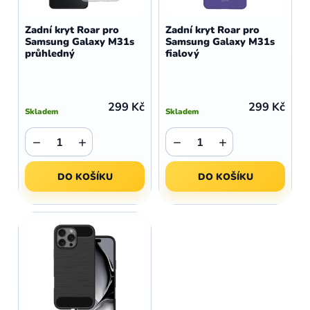
o
r
d
o
Zadní kryt Roar pro
Zadní kryt Roar pro
u
Samsung Galaxy M31s
Samsung Galaxy M31s
d
průhledný
fialový
k
u
t
k
ů
t
299 Kč
299 Kč
Skladem
Skladem
ů
−
+
−
+
DO KOŠÍKU
DO KOŠÍKU