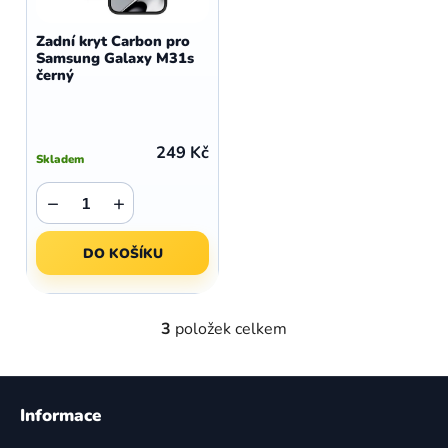
Zadní kryt Carbon pro
Samsung Galaxy M31s
černý
249 Kč
Skladem
−
+
DO KOŠÍKU
3
položek celkem
O
v
l
Z
á
á
Informace
d
p