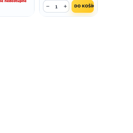
ě nedostupné
,
,
Huawei Nova 9
Huawei P9
−
+
DO KOŠÍKU
,
,
Huawei P9 Lite
Huawei Ascend P8 Lite
,
,
Huawei Nova 8i
Huawei P8
,
,
Huawei P8 Lite
Huawei Y6p
,
,
Huawei Y6s
Huawei Y5p
,
,
Huawei Nova 3
Huawei Nova 3i
,
,
Huawei P Smart
Huawei P Smart Pro
Huawei P Smart Z