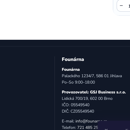
−
,
,
Motorola E5 Plus
Motorola G05
Motorola G04
Z
á
Founárna
p
Founárna
a
Palackého 1234/7, 586 01 Jihlava
t
Po–So 9:00–18:00
í
Provozovatel: GSJ Business s.r.o.
Lidická 700/19, 602 00 Brno
IČO: 05549540
DIČ: CZ05549540
E-mail:
info@founarna.cz
Telefon:
721 485 258