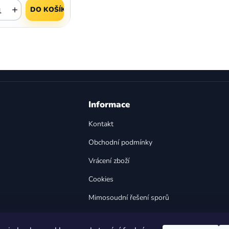
+
DO KOŠÍKU
O
v
l
á
d
a
Informace
c
í
Kontakt
p
Obchodní podmínky
r
v
Vrácení zboží
k
y
Cookies
v
Mimosoudní řešení sporů
ý
p
Bezpečnost výrobků
i