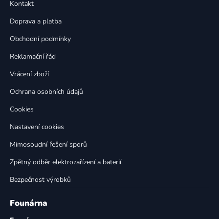
a
Kontakt
a
c
t
í
Doprava a platba
p
í
Obchodní podmínky
r
v
Reklamační řád
k
Vrácení zboží
y
v
Ochrana osobních údajů
ý
p
Cookies
i
Nastavení cookies
s
u
Mimosoudní řešení sporů
Zpětný odběr elektrozařízení a baterií
Bezpečnost výrobků
Founárna