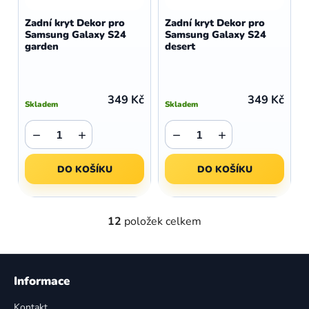
Zadní kryt Dekor pro
Zadní kryt Dekor pro
Samsung Galaxy S24
Samsung Galaxy S24
garden
desert
349 Kč
349 Kč
Skladem
Skladem
−
+
−
+
DO KOŠÍKU
DO KOŠÍKU
12
položek celkem
O
v
l
Z
á
á
Informace
d
p
a
Kontakt