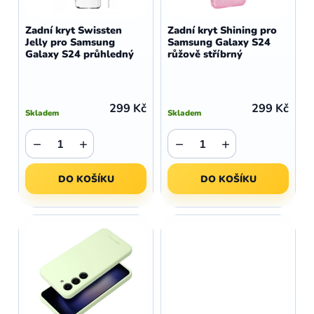
o
r
d
o
Zadní kryt Swissten
Zadní kryt Shining pro
u
Jelly pro Samsung
Samsung Galaxy S24
d
Galaxy S24 průhledný
růžově stříbrný
k
u
t
k
ů
t
299 Kč
299 Kč
Skladem
Skladem
ů
−
+
−
+
DO KOŠÍKU
DO KOŠÍKU