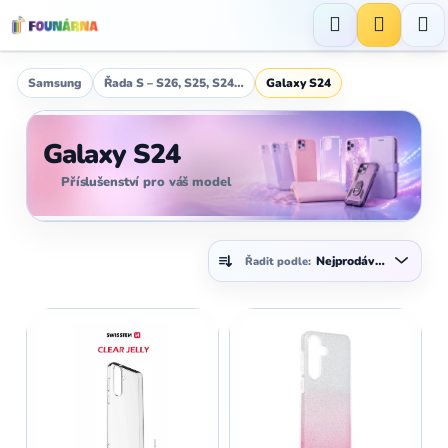
Přejít
na
Hledat
NÁKUP
obsah
KOŠÍK
Samsung
Řada S – S26, S25, S24…
Galaxy S24
Galaxy S24
Příslušenství pro váš model
Ř
Nejprodávanější
Řadit podle:
a
z
V
e
ý
n
p
í
i
p
s
r
p