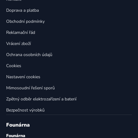
a
c
t
í
Doprava a platba
p
í
Obchodní podmínky
r
v
Reklamační řád
k
Vrácení zboží
y
v
Ochrana osobních údajů
ý
p
Cookies
i
Nastavení cookies
s
u
Mimosoudní řešení sporů
Zpětný odběr elektrozařízení a baterií
Bezpečnost výrobků
Founárna
Founárna