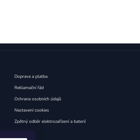
,
,
Huawei Nova 9
Huawei P9
,
,
Huawei P9 Lite
Huawei Ascend P8 Lite
,
,
Huawei Nova 8i
Huawei P8
,
,
Huawei P8 Lite
Huawei Y6p
,
,
Huawei Y6s
Huawei Y5p
,
,
Huawei Nova 3
Huawei Nova 3i
,
,
Huawei P Smart
Huawei P Smart Pro
Huawei P Smart Z
Doprava a platba
Reklamační řád
Ochrana osobních údajů
Nastavení cookies
Zpětný odběr elektrozařízení a baterií