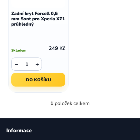
o
r
d
o
Zadní kryt Forcell 0,5
u
mm Sont pro Xperia XZ1
d
průhledný
k
u
t
k
ů
t
249 Kč
Skladem
ů
−
+
DO KOŠÍKU
1
položek celkem
O
v
l
Z
á
á
Informace
d
p