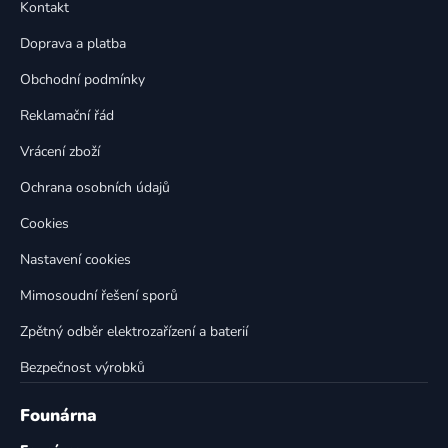
a
Kontakt
a
c
t
í
Doprava a platba
p
í
Obchodní podmínky
r
v
Reklamační řád
k
Vrácení zboží
y
v
Ochrana osobních údajů
ý
p
Cookies
i
Nastavení cookies
s
u
Mimosoudní řešení sporů
Zpětný odběr elektrozařízení a baterií
Bezpečnost výrobků
Founárna