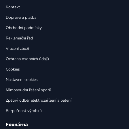
p
a
Kontakt
a
c
t
í
Doprava a platba
p
í
Obchodní podmínky
r
v
Reklamační řád
k
Vrácení zboží
y
v
Ochrana osobních údajů
ý
p
Cookies
i
Nastavení cookies
s
u
Mimosoudní řešení sporů
Zpětný odběr elektrozařízení a baterií
Bezpečnost výrobků
Founárna