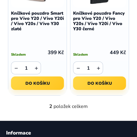
o
r
d
o
Knížkové pouzdro Smart
Knížkové pouzdro Fancy
u
pro Vivo Y20 / Vivo Y20i
pro Vivo Y20 / Vivo
d
/ Vivo Y20s / Vivo Y30
Y20s / Vivo Y20i / Vivo
k
u
zlaté
Y30 černé
t
k
ů
t
ů
399 Kč
449 Kč
Skladem
Skladem
−
+
−
+
DO KOŠÍKU
DO KOŠÍKU
2
položek celkem
O
v
l
Z
á
á
Informace
d