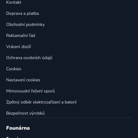
a
Kontakt
a
c
t
í
Doprava a platba
p
í
Obchodní podmínky
r
v
Reklamační řád
k
Vrácení zboží
y
v
Ochrana osobních údajů
ý
p
Cookies
i
Nastavení cookies
s
u
Mimosoudní řešení sporů
Zpětný odběr elektrozařízení a baterií
Bezpečnost výrobků
Founárna