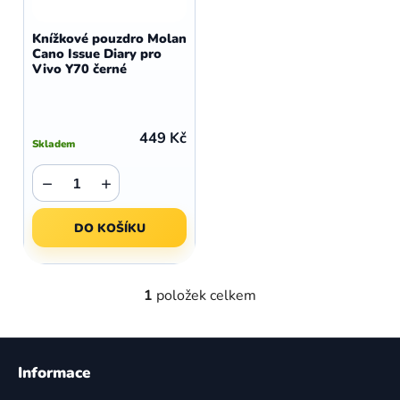
o
r
d
o
Knížkové pouzdro Molan
u
Cano Issue Diary pro
d
Vivo Y70 černé
k
u
t
k
ů
t
449 Kč
Skladem
ů
−
+
DO KOŠÍKU
1
položek celkem
O
v
l
Z
á
á
Informace
d
p