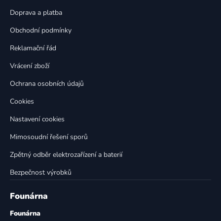
a
c
t
í
Doprava a platba
p
í
Obchodní podmínky
r
v
Reklamační řád
k
Vrácení zboží
y
v
Ochrana osobních údajů
ý
p
Cookies
i
Nastavení cookies
s
u
Mimosoudní řešení sporů
Zpětný odběr elektrozařízení a baterií
Bezpečnost výrobků
Founárna
Founárna