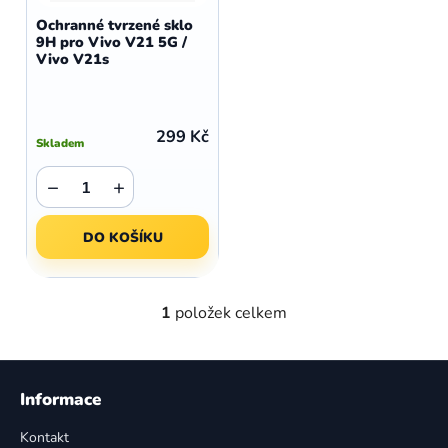
d
o
Ochranné tvrzené sklo
u
9H pro Vivo V21 5G /
d
Vivo V21s
k
u
t
k
ů
t
299 Kč
Skladem
ů
−
+
DO KOŠÍKU
1
položek celkem
O
v
l
Z
á
á
Informace
d
p
a
Kontakt