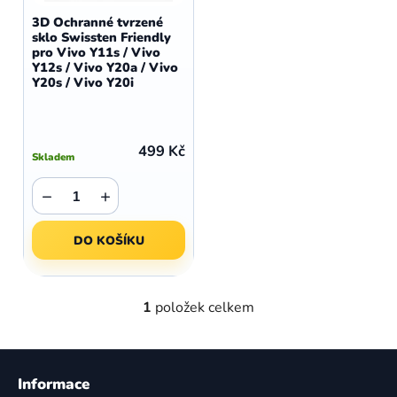
d
o
3D Ochranné tvrzené
u
sklo Swissten Friendly
d
pro Vivo Y11s / Vivo
k
u
Y12s / Vivo Y20a / Vivo
t
Y20s / Vivo Y20i
k
ů
t
ů
499 Kč
Skladem
−
+
DO KOŠÍKU
1
položek celkem
O
v
l
Z
á
á
Informace
d