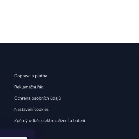
,
,
Huawei Nova 9
Huawei P9
,
,
Huawei P9 Lite
Huawei Ascend P8 Lite
,
,
Huawei Nova 8i
Huawei P8
,
,
Huawei P8 Lite
Huawei Y6p
,
,
Huawei Y6s
Huawei Y5p
,
,
Huawei Nova 3
Huawei Nova 3i
,
,
Huawei P Smart
Huawei P Smart Pro
Huawei P Smart Z
Doprava a platba
Reklamační řád
Ochrana osobních údajů
Nastavení cookies
Zpětný odběr elektrozařízení a baterií