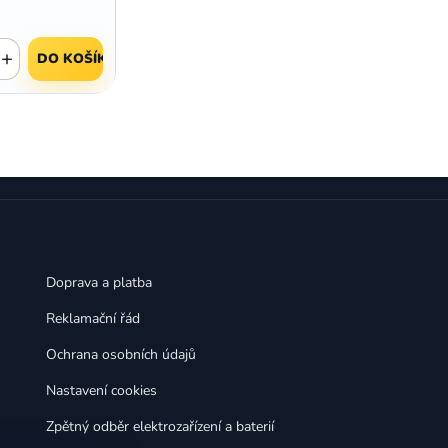
,
,
Huawei Nova 9
Huawei P9
,
,
Huawei P9 Lite
Huawei Ascend P8 Lite
+
,
,
DO KOŠÍKU
Huawei Nova 8i
Huawei P8
,
,
Huawei P8 Lite
Huawei Y6p
,
,
Huawei Y6s
Huawei Y5p
,
,
Huawei Nova 3
Huawei Nova 3i
,
,
Huawei P Smart
Huawei P Smart Pro
Huawei P Smart Z
Doprava a platba
Reklamační řád
Ochrana osobních údajů
Nastavení cookies
Zpětný odběr elektrozařízení a baterií