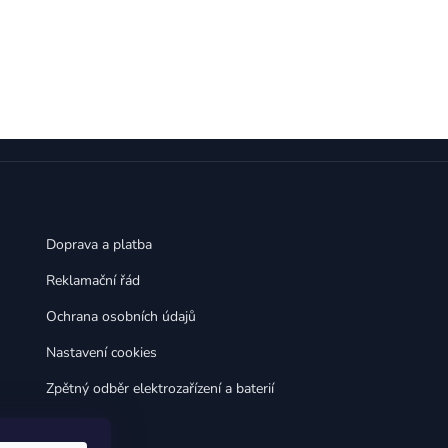
,
,
Huawei Nova 9
Huawei P9
,
,
Huawei P9 Lite
Huawei Ascend P8 Lite
,
,
Huawei Nova 8i
Huawei P8
,
,
Huawei P8 Lite
Huawei Y6p
,
,
Huawei Y6s
Huawei Y5p
,
,
Huawei Nova 3
Huawei Nova 3i
,
,
Huawei P Smart
Huawei P Smart Pro
Huawei P Smart Z
Doprava a platba
Reklamační řád
Ochrana osobních údajů
Nastavení cookies
Zpětný odběr elektrozařízení a baterií