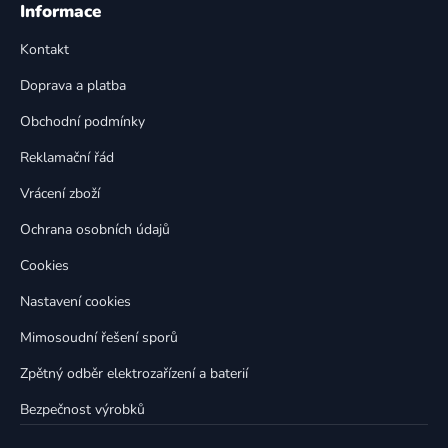
á
á
Informace
d
p
a
Kontakt
a
c
t
í
Doprava a platba
p
í
Obchodní podmínky
r
v
Reklamační řád
k
Vrácení zboží
y
v
Ochrana osobních údajů
ý
p
Cookies
i
Nastavení cookies
s
u
Mimosoudní řešení sporů
Zpětný odběr elektrozařízení a baterií
Bezpečnost výrobků