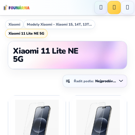
Přejít
na
Hledat
NÁKUP
obsah
KOŠÍK
Xiaomi
Modely Xiaomi – Xiaomi 15, 14T, 13T…
Xiaomi 11 Lite NE 5G
Xiaomi 11 Lite NE
5G
Ř
Nejprodávanější
Řadit podle:
a
z
V
e
ý
n
p
í
i
p
s
r
p