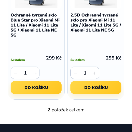
o
r
d
o
Ochranné tvrzené sklo
2.5D Ochranné tvrzené
u
Blue Star pro Xiaomi Mi
sklo pro Xiaomi Mi 11
d
11 Lite / Xiaomi 11 Lite
Lite / Xiaomi 11 Lite 5G /
k
u
5G / Xiaomi 11 Lite NE
Xiaomi 11 Lite NE 5G
t
5G
k
ů
t
ů
299 Kč
299 Kč
Skladem
Skladem
−
+
−
+
DO KOŠÍKU
DO KOŠÍKU
2
položek celkem
O
v
l
Z